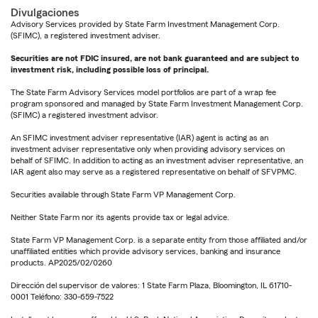
Divulgaciones
Advisory Services provided by State Farm Investment Management Corp.
(SFIMC), a registered investment adviser.
Securities are not FDIC insured, are not bank guaranteed and are subject to
investment risk, including possible loss of principal.
The State Farm Advisory Services model portfolios are part of a wrap fee
program sponsored and managed by State Farm Investment Management Corp.
(SFIMC) a registered investment advisor.
An SFIMC investment adviser representative (IAR) agent is acting as an
investment adviser representative only when providing advisory services on
behalf of SFIMC. In addition to acting as an investment adviser representative, an
IAR agent also may serve as a registered representative on behalf of SFVPMC.
Securities available through State Farm VP Management Corp.
Neither State Farm nor its agents provide tax or legal advice.
State Farm VP Management Corp. is a separate entity from those affiliated and/or
unaffiliated entities which provide advisory services, banking and insurance
products. AP2025/02/0260
Dirección del supervisor de valores: 1 State Farm Plaza, Bloomington, IL 61710-
0001 Teléfono: 330-659-7522