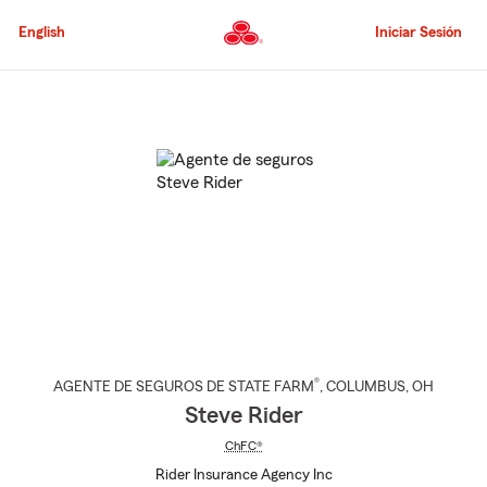
Pasar
al
English
Iniciar Sesión
contenido
principal
Comienzo
del
contenido
principal
®
AGENTE DE SEGUROS DE STATE FARM
,
COLUMBUS
, OH
Steve Rider
ChFC®
Rider Insurance Agency Inc