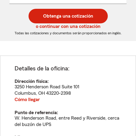
un
un
desplegable
código
código
postal
postal
Obtenga una cotización
de
de
5
5
o continuar con una cotización
dígitos
dígitos
Todas las cotizaciones y documentos serán proporcionados en inglés.
Detalles de la oficina:
Dirección física:
3250 Henderson Road Suite 101
Columbus
,
OH
43220-2398
Cómo llegar
Punto de referencia:
W. Henderson Road, entre Reed y Riverside, cerca
del buzón de UPS