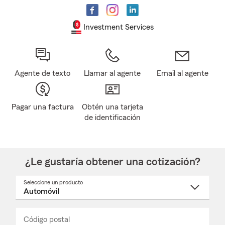
Investment Services
Agente de texto
Llamar al agente
Email al agente
Pagar una factura
Obtén una tarjeta
de identificación
¿Le gustaría obtener una cotización?
Seleccione un producto
Seleccione
un
nombre
de
producto
del
Código postal
Ingresa
Ingresa
_____
menú