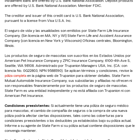
Installment loans are offered by U.S. Bank National Association. Deposit products
are offered by U.S. Bank National Association. Member FDIC.
The creditor and issuer of this credit card is U.S. Bank National Association,
pursuant to a license from Visa U.S.A. Inc.
El seguro de vida y las anualidades son emitidos por State Farm Life Insurance
Company. (Sin licencia en MA, NY y WI) State Farm Life and Accident Assurance
Company (con licencia en New York y Wisconsin) Oficinas centrales, Bloomington,
Illinois.
Los productos de seguro de mascotas son suscritos en los Estados Unidos por
American Pet Insurance Company y ZPIC Insurance Company, 6100-4th Ave S,
Seattle, WA 98108. Administrado por Trupanion Managers USA, Inc. (CA: con
licencia No. 0G22803, NPN 9588590). Se aplican términos y condiciones, revise la
póliza completa
en la página web de Trupanion para obtener detalles. State Farm
Mutual Automobile Insurance Company, sus subsidiarias y afiliadas no ofrecen ni
son responsables financieramente por los productos de seguro de mascotas.
State Farm es una entidad independiente y no está afiliada con Trupanion ni con
American Pet Insurance.
Condiciones preexistentes:
Si actualmente tiene una póliza de seguro médico
para mascotas, el cambio de compañía de seguros o la compra de una nueva
póliza podría afectar ciertas disposiciones, tales como las coberturas para
condiciones preexistentes o los deducibles ya establecidos bajo su póliza actual.
Informe a su agente de State Farm si su póliza actual contiene disposiciones que le
convenga mantener.