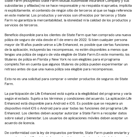
State Farm (incluyendo State Farm Mutual Automobile Insurance Company y sus
subsidiarias y afiliadas) no se hace responsable y no respalda ni aprueba, implícita
ni explícitamente, el contenido de ningún sitio de terceros al que se haga referencia
en este material. Los productos y servicios son ofrecidos por terceros y State
Farm no garantiza la mercantabilidad, la idoneidad ni la calidad de los productos y
servicios de terceros.
Beneficio disponible para los clientes de State Farm que han comprado una nueva
póliza de seguro de vida desde el 1 de enero de 2022. Si bien cualquier persona
mayor de 18 años puede unirse a Life Enhanced, es posible que ciertas funciones
de la aplicación, incluyendo las recompensas, no estén disponibles a menos que
tengas una póliza de seguro de vida elegible de State Farm.En este momento, los
titulares de póliza en Florida y New York no son elegibles para el programa
completo.Ten en cuenta que algunos titulares de póliza pueden experimentar un
retraso antes de que una nueva póliza sea elegible para recompensas.
Esto no es una solicitud para comprar o vender productos de seguros de State
Farm.
La participación de Life Enhanced está sujeta a la elegibilidad del programa y varía
según el estado. Sujeto a los términos y condiciones del acuerdo. La aplicación Life
Enhanced está disponible para Android e iOS. Es posible que se requiera un
dispositivo móvil iOS o Android para usar todas las funciones del programa Life
Enhanced. Los clientes deben aceptar autorizar a State Farm a recopilar datos
sobre salud y bienestar. Los usuarios de aplicaciones móviles deben aceptar un
acuerdo de licencia.
De conformidad con la ley de impuestos pertinente, State Farm puede enviarte y